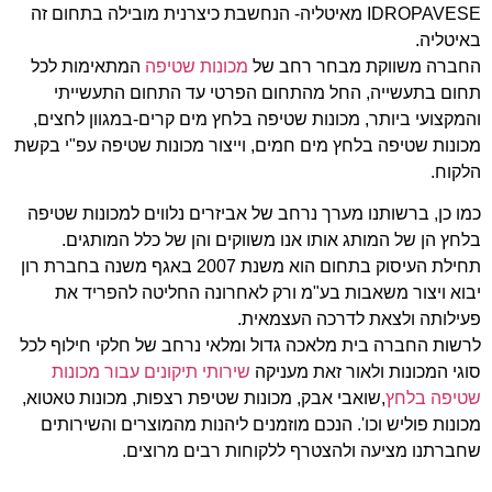
IDROPAVESE מאיטליה- הנחשבת כיצרנית מובילה בתחום זה
באיטליה.
החברה משווקת מבחר רחב של
מכונות שטיפה
המתאימות לכל
תחום בתעשייה, החל מהתחום הפרטי עד התחום התעשייתי
והמקצועי ביותר, מכונות שטיפה בלחץ מים קרים-במגוון לחצים,
מכונות שטיפה בלחץ מים חמים, וייצור מכונות שטיפה עפ"י בקשת
הלקוח.
כמו כן, ברשותנו מערך נרחב של אביזרים נלווים למכונות שטיפה
בלחץ הן של המותג אותו אנו משווקים והן של כלל המותגים.
תחילת העיסוק בתחום הוא משנת 2007 באגף משנה בחברת רון
יבוא ויצור משאבות בע"מ ורק לאחרונה החליטה להפריד את
פעילותה ולצאת לדרכה העצמאית.
לרשות החברה בית מלאכה גדול ומלאי נרחב של חלקי חילוף לכל
סוגי המכונות ולאור זאת מעניקה
שירותי תיקונים עבור מכונות
שטיפה בלחץ
,שואבי אבק, מכונות שטיפת רצפות, מכונות טאטוא,
מכונות פוליש וכו'. הנכם מוזמנים ליהנות מהמוצרים והשירותים
שחברתנו מציעה ולהצטרף ללקוחות רבים מרוצים.